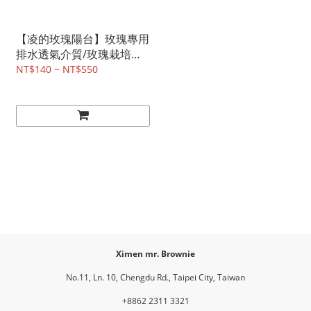
【凌的玫瑰陽台】玫瑰專用
排水透氣介質/玫瑰栽培土/
觀葉植物也適用
NT$140 ~ NT$550
Ximen mr. Brownie
No.11, Ln. 10, Chengdu Rd., Taipei City, Taiwan
+8862 2311 3321