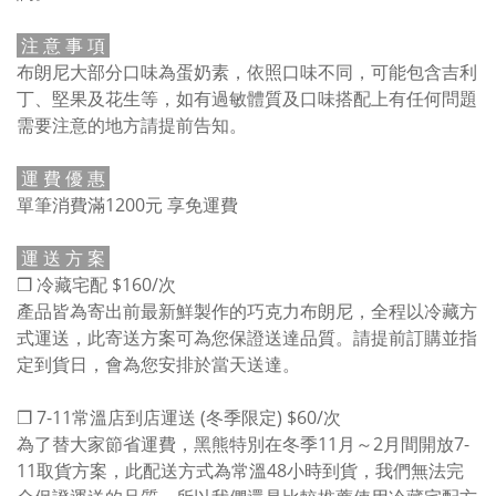
注 意 事 項
布朗尼大部分口味為蛋奶素，依照口味不同，可能包含吉利
丁、堅果及花生等，如有過敏體質及口味搭配上有任何問題
需要注意的地方請提前告知。
運 費 優 惠
單筆消費滿1200元 享免運費
運 送 方 案
❒ 冷藏宅配 $160/次
產品皆為寄出前最新鮮製作的巧克力布朗尼，全程以冷藏方
式運送，此寄送方案可為您保證送達品質。請提前訂購並指
定到貨日，會為您安排於當天送達。
❒ 7-11常溫店到店運送 (冬季限定) $60/次
為了替大家節省運費，黑熊特別在冬季11月～2月間開放7-
11取貨方案，此配送方式為常溫48小時到貨，我們無法完