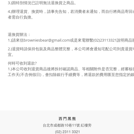
3.)因特別情況已註明無法退換貨之商品。
4.)辦理退貨、換貨時，請事先告知，若消費者未通知，而自行將商品寄
者需自行負擔。
退換貨辦法：
1.)請來信browniesbear@gmail.com或是來電聯繫(02)2311332
2.)退貨時請保持包裝及商品整體完整，本公司將會通知宅配公司到貴退
宜。
何時可收到退款?
1.)本公司收到退貨商品後將拆封確認商品、等相關附件是否完整，經審
工作天(不含例假日)，會扣除銀行手續費等，將退款的費用匯至您指定的
西 門 黑 熊
台北市成都路10巷11號 紅樓旁
(02) 2311 3321