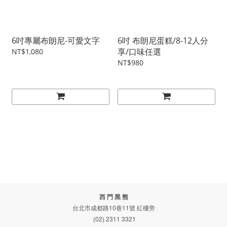
6吋專屬布朗尼-可愛文字
6吋 布朗尼蛋糕/8-12人分
享/口味任選
NT$1,080
NT$980
西 門 黑 熊
台北市成都路10巷11號 紅樓旁
(02) 2311 3321