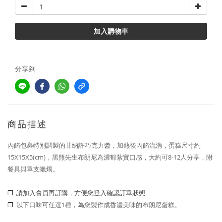
加入購物車
分享到
商品描述
內餡包裹特別調製的甘納許巧克力醬，加熱後內餡流淌，蛋糕尺寸約
15X15X5(cm)，黑熊先生布朗尼為濃郁紮實口感，大約可8-12人分享，附
餐具與單支蠟燭。
❒
請加入會員再訂購，方便您登入確認訂單狀態
❒
以下口味可任選1種，為您製作成香濃美味的布朗尼蛋糕。