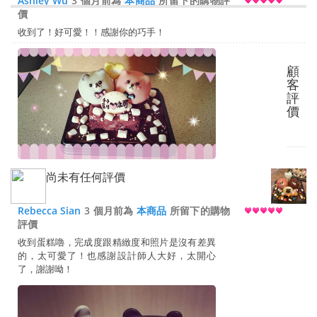
Ashley Wu
3 個月前為
本商品
所留下的購物評
價
收到了！好可愛！！感謝你的巧手！
顧
客
評
價
尚未有任何評價
Rebecca Sian
3 個月前為
本商品
所留下的購物
評價
收到蛋糕嚕，完成度跟精緻度和照片是沒有差異
的，太可愛了！也感謝設計師人大好，太開心
了，謝謝呦！