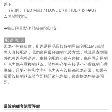
以下
（範例： HBD Mina / I LOVE U / 軒HBD / 姿 I❤️U）
2. 希望到貨日
➜每日限量製作 請提前預訂哦！
配 送 說 明
因為小熊很珍貴，所以選用品質較好的黑貓宅配.EMS或請
專人直接配送，我們會用最仔細的包裝方式，就算是寄到國
外也可以完整送達。由於宅配多少會有碰撞，底座固定用的
巧克力偶有壓裂的狀況，請您務必要有接受小小瑕疵的心理
準備，只要小熊和文字巧克力沒有毀損都視為正常，如果有
嚴重毀損的狀況請立即拍照來訊告知，會盡快為您解決問
題。
最近的顧客購買評價