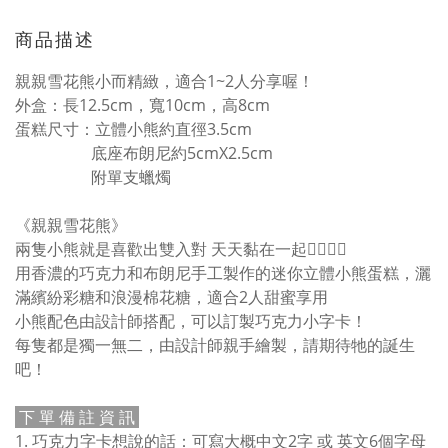
商品描述
親親雪花熊小而精緻，適合1~2人分享喔！
外盒：長12.5cm，寬10cm，高8cm
蛋糕尺寸：立體小熊約直徑3.5cm
底座布朗尼約5cmX2.5cm
附單支蠟燭
《親親雪花熊》
兩隻小熊就是喜歡出雙入對 天天黏在一起👨‍❤️‍💋‍👨
用香濃的巧克力和布朗尼手工製作的迷你立體小熊蛋糕，灑
滿繽紛彩糖和浪漫棉花糖，適合2人甜蜜享用
小熊配色由設計師搭配，可以訂製巧克力小字卡！
每隻都是獨一無二，由設計師親手繪製，請期待牠的誕生
吧！
下 單 備 註 資 訊
1. 巧克力字卡想說的話：可寫大概中文2字 或 英文6個字母